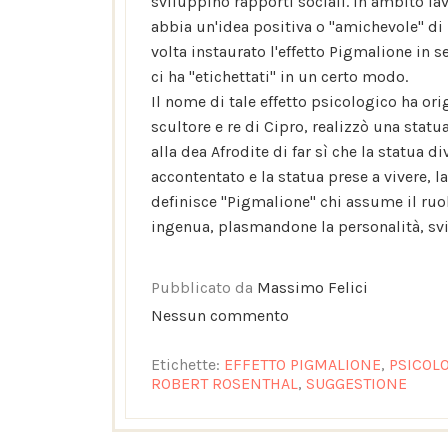
sviluppino rapporti sociali. In ambito la
abbia un'idea positiva o "amichevole" di 
volta instaurato l'effetto Pigmalione in s
ci ha "etichettati" in un certo modo.
Il nome di tale effetto psicologico ha or
scultore e re di Cipro, realizzò una stat
alla dea Afrodite di far sì che la statua 
accontentato e la statua prese a vivere, 
definisce "Pigmalione" chi assume il ruo
ingenua, plasmandone la personalità, svi
Pubblicato da
Massimo Felici
Nessun commento
Etichette:
EFFETTO PIGMALIONE
,
PSICOL
ROBERT ROSENTHAL
,
SUGGESTIONE