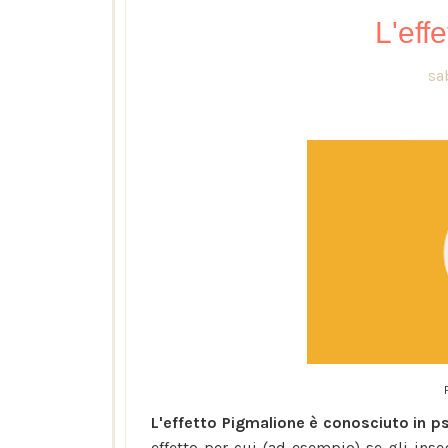
L'eff
sa
L'effetto Pigmalione è conosciuto in p
effetto per cui (ad esempio) se gli i