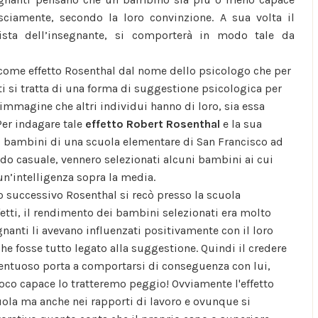
nsciamente, secondo la loro convinzione. A sua volta il
sta dell’insegnante, si comporterà in modo tale da
 come effetto Rosenthal dal nome dello psicologo che per
i si tratta di una forma di suggestione psicologica per
immagine che altri individui hanno di loro, sia essa
er indagare tale
effetto Robert Rosenthal
e la sua
i bambini di una scuola elementare di San Francisco ad
modo casuale, vennero selezionati alcuni bambini ai cui
un’intelligenza sopra la media.
o successivo Rosenthal si recò presso la scuola
fetti, il rendimento dei bambini selezionati era molto
nanti li avevano influenzati positivamente con il loro
e fosse tutto legato alla suggestione. Quindi il credere
lentuoso porta a comportarsi di conseguenza con lui,
co capace lo tratteremo peggio! Ovviamente l'effetto
uola ma anche nei rapporti di lavoro e ovunque si