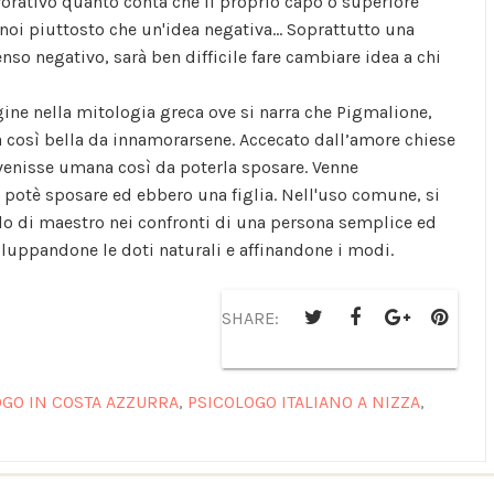
vorativo quanto conta che il proprio capo o superiore
noi piuttosto che un'idea negativa... Soprattutto una
enso negativo, sarà ben difficile fare cambiare idea a chi
igine nella mitologia greca ove si narra che Pigmalione,
ua così bella da innamorarsene. Accecato dall’amore chiese
divenisse umana così da poterla sposare. Venne
la potè sposare ed ebbero una figlia. Nell'uso comune, si
lo di maestro nei confronti di una persona semplice ed
luppandone le doti naturali e affinandone i modi.
SHARE:
OGO IN COSTA AZZURRA
,
PSICOLOGO ITALIANO A NIZZA
,