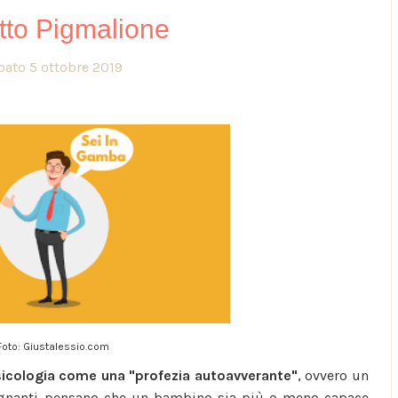
etto Pigmalione
bato 5 ottobre 2019
Foto: Giustalessio.com
sicologia come una "profezia autoavverante"
, ovvero un
nsegnanti pensano che un bambino sia più o meno capace