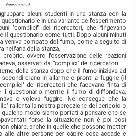
Biancolavoro.it
gruppare alcuni studenti in una stanza con la
l questionario e in una variante dell'esperimento
uni "complici" dei ricercatori, che fingevano
re il questionario come tutti. Dopo alcuni minuti
anza veniva pompato del fumo, come a seguito di
 nell'aria della stanza.
e proprio, ovvero l'osservazione delle reazioni
adeva, osservati dai "complici" dei ricercatori.
interno della stanza dopo che il fumo iniziava ad
 secondi erano in allarme e pronti a fuggire (il
"complici" dei ricercatori che facevano finta di
 il questionario mentre il fumo di diffondeva,
armava e voleva fuggire. Ne consegue che la
lle" rallenta la nostra percezione del pericolo o
In qualche modo siamo portati a pensare che se
spaventati forse la situazione non è poi così
, non chiare, anche in quelle che possono metter
amo alle altre persone per capire cosa accade e