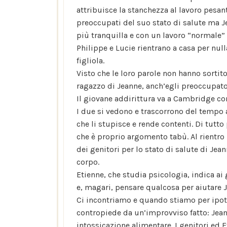
attribuisce la stanchezza al lavoro pesant
preoccupati del suo stato di salute ma Je
più tranquilla e con un lavoro “normale” 
Philippe e Lucie rientrano a casa per null
figliola.
Visto che le loro parole non hanno sortit
ragazzo di Jeanne, anch’egli preoccupato
Il giovane addirittura va a Cambridge co
I due si vedono e trascorrono del tempo
che li stupisce e rende contenti. Di tut
che è proprio argomento tabù. Al rientr
dei genitori per lo stato di salute di Jea
corpo.
Etienne, che studia psicologia, indica ai
e, magari, pensare qualcosa per aiutare 
Ci incontriamo e quando stiamo per ipot
contropiede da un’improvviso fatto: Jean
intossicazione alimentare. I genitori ed 