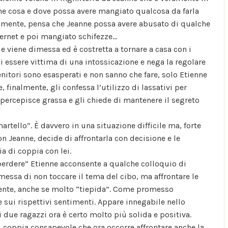
ne cosa e dove possa avere mangiato qualcosa da farla
samente, pensa che Jeanne possa avere abusato di qualche
ernet e poi mangiato schifezze…
e viene dimessa ed è costretta a tornare a casa con i
 essere vittima di una intossicazione e nega la regolare
nitori sono esasperati e non sanno che fare, solo Etienne
 finalmente, gli confessa l’utilizzo di lassativi per
i percepisce grassa e gli chiede di mantenere il segreto
martello”. È davvero in una situazione difficile ma, forte
n Jeanne, decide di affrontarla con decisione e le
a di coppia con lei.
perdere” Etienne acconsente a qualche colloquio di
essa di non toccare il tema del cibo, ma affrontare le
ente, anche se molto “tiepida”. Come promesso
e sui rispettivi sentimenti. Appare innegabile nello
i due ragazzi ora è certo molto più solida e positiva.
i coppia consapevole che ora occorre affrontare anche la