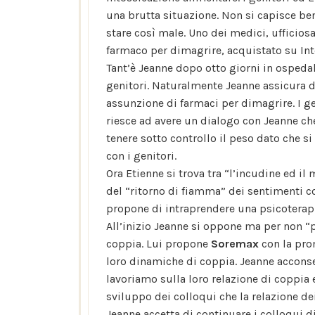
una brutta situazione. Non si capisce be
stare così male. Uno dei medici, ufficio
farmaco per dimagrire, acquistato su Int
Tant’è Jeanne dopo otto giorni in ospedal
genitori. Naturalmente Jeanne assicura di
assunzione di farmaci per dimagrire. I ge
riesce ad avere un dialogo con Jeanne che,
tenere sotto controllo il peso dato che s
con i genitori.
Ora Etienne si trova tra “l’incudine ed il 
del “ritorno di fiamma” dei sentimenti co
propone di intraprendere una psicoterapi
All’inizio Jeanne si oppone ma per non “
coppia. Lui propone
Soremax
con la prom
loro dinamiche di coppia. Jeanne accons
lavoriamo sulla loro relazione di coppia 
sviluppo dei colloqui che la relazione de
Jeanne accetta di continuare i colloqui d