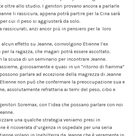
e oltre allo studio. I genitori provano ancora a parlarle
anne li rassicura, appena potrà partire per la Cina sarà
per cui il peso si aggiusterà da solo.
a rassicurati, anzi ancor più in pensiero per la loro
o alcun effetto su Jeanne, coinvolgono Etienne l’ex
 per la ragazza, che magari potrà essere ascoltato.
n la scusa di un seminario per incontrare Jeanne.
 assieme, gioiosamente e quasi in un “ritorno di fiamma”
to possono parlare ad eccezione della magrezza di Jeanne
o Etienne non può che confermare la preoccupazione sua e
nne, assolutamente refrattaria ai temi del peso, cibo e
 genitori Soremax, con l’idea che possano parlare con noi
Jeanne.
izzare una qualche strategia veniamo presi in
ne è ricoverata d’urgenza in ospedale per una seria
Etienne volano in Inghilterra da Jeanne che è veramente in