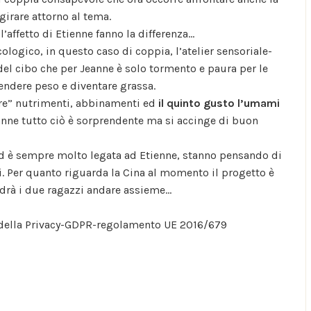
girare attorno al tema.
l’affetto di Etienne fanno la differenza…
logico, in questo caso di coppia, l’atelier sensoriale-
del cibo che per Jeanne è solo tormento e paura per le
rendere peso e diventare grassa.
re” nutrimenti, abbinamenti ed
il quinto gusto l’umami
eanne tutto ciò è sorprendente ma si accinge di buon
d è sempre molto legata ad Etienne, stanno pensando di
i. Per quanto riguarda la Cina al momento il progetto è
drà i due ragazzi andare assieme…
ce della Privacy-GDPR-regolamento UE 2016/679