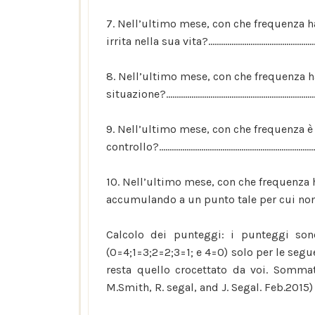
7. Nell’ultimo mese, con che frequenza ha
irrita nella sua vita?.......................
8. Nell’ultimo mese, con che frequenza h
situazione?.....................................................
9. Nell’ultimo mese, con che frequenza è 
controllo?...................................................
10. Nell’ultimo mese, con che frequenza h
accumulando a un punto tale per cui non poteva 
Calcolo dei punteggi: i punteggi son
(0=4;1=3;2=2;3=1; e 4=0) solo per le seg
resta quello crocettato da voi. Sommate
M.Smith, R. segal, and J. Segal. Feb.2015)