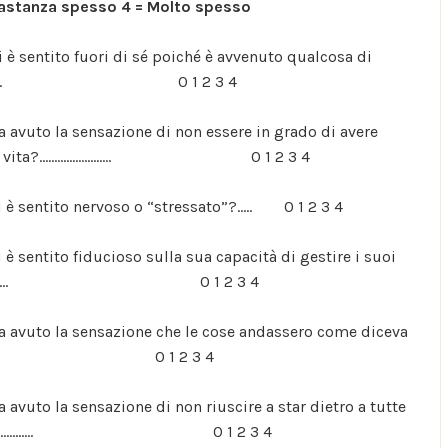
bbastanza spesso 4 = Molto spesso
 è sentito fuori di sé poiché è avvenuto qualcosa di
............................... 0 1 2 3 4
a avuto la sensazione di non essere in grado di avere
ua vita?........................ 0 1 2 3 4
 è sentito nervoso o “stressato”?..... 0 1 2 3 4
è sentito fiducioso sulla sua capacità di gestire i suoi
............................ 0 1 2 3 4
a avuto la sensazione che le cose andassero come diceva
............................. 0 1 2 3 4
 avuto la sensazione di non riuscire a star dietro a tutte
................................ 0 1 2 3 4