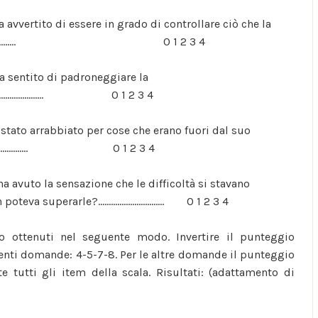
 avvertito di essere in grado di controllare ciò che la
................................... 0 1 2 3 4
a sentito di padroneggiare la
...................................... 0 1 2 3 4
stato arrabbiato per cose che erano fuori dal suo
.................................... 0 1 2 3 4
a avuto la sensazione che le difficoltà si stavano
superarle?............................... 0 1 2 3 4
o ottenuti nel seguente modo. Invertire il punteggio
uenti domande: 4-5-7-8. Per le altre domande il punteggio
 tutti gli item della scala. Risultati: (adattamento di